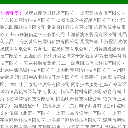
友情链接：
保定豆瓣信息技术有限公司
上海桨枋百货有限公司
广东长盈网络科技有限公司
盐城市燕之格贸易有限公司
哈尔滨
荣东防腐科技有限公司
北京原仕科技有限公司
信息系统集成服
务
广州市狂澜信息科技有限公司
上海禧满哆贸易有限公司
礼品
化妆品
上海扬梦宏松网络科技有限公司
周易算命
上海橙西皮信
息技术有限公司
青海汇宇信息科技有限公司
广州资质通建筑科
技有限公司
五金配件
赣州开发区潭东千家酒店
武汉云璟网络科
技有限公司
安吉县顺宝禽蛋加工厂
深圳凯石信息科技有限公司
北京中保绿城科技有限公司
上海晖壹网络科技有限公司
兰州网
站建设
河北田牛农业科技开发有限公司
金泉商行（南阳市宛城
区）
黄山中广泰特种设备有限公司
网络技术服务
盐城市亭湖区
城西恒昌花木经营部
河北欧汇格保温材料有限公司
教育咨询
上
海飞名祥网络科技有限公司
陕西明升科技有限公司
绍兴市上虞
东关中频电器配件厂
花清水漾（北京）电子商务有限公司
点时
文化传媒（北京）有限公司
上海友高投资管理有限公司
上海捷
宇克网络科技有限公司
上海婵竹网络科技有限公司
深圳市博海
基金管理有限公司
互联网销售
企业登记代理
宿迁市思怡装饰工