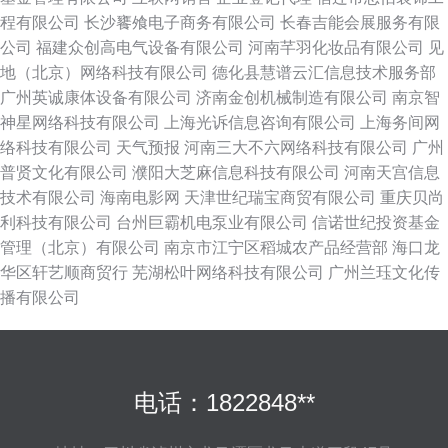
程有限公司
长沙饔飧电子商务有限公司
长春吉能会展服务有限
公司
福建众创高电气设备有限公司
河南芊羽化妆品有限公司
见
地（北京）网络科技有限公司
德化县慧谱云汇信息技术服务部
广州英诚康体设备有限公司
济南金创机械制造有限公司
南京智
神星网络科技有限公司
上海光诉信息咨询有限公司
上海务间网
络科技有限公司
天气预报
河南三大不六网络科技有限公司
广州
普贤文化有限公司
濮阳大芝麻信息科技有限公司
河南天宫信息
技术有限公司
海南电影网
天津世纪瑞宝商贸有限公司
重庆贝尚
利科技有限公司
台州巨霸机电泵业有限公司
信诺世纪投资基金
管理（北京）有限公司
南京市江宁区稻城农产品经营部
海口龙
华区轩艺顺商贸行
芜湖松叶网络科技有限公司
广州兰珏文化传
播有限公司
电话：1822848**